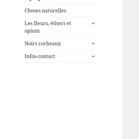
Choses naturelles
ouvrir
Les fleurs, éthers et
le
opium
sous-
ouvrir
menu
Noirs corbeaux
le
ouvrir
sous-
Infos-contact
le
menu
sous-
menu