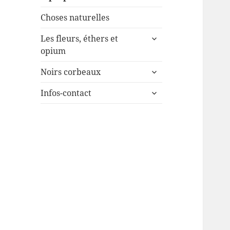
Choses naturelles
ouvrir
Les fleurs, éthers et
le
opium
sous-
ouvrir
menu
Noirs corbeaux
le
ouvrir
sous-
Infos-contact
le
menu
sous-
menu