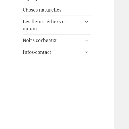
Choses naturelles
ouvrir
Les fleurs, éthers et
le
opium
sous-
ouvrir
menu
Noirs corbeaux
le
ouvrir
sous-
Infos-contact
le
menu
sous-
menu