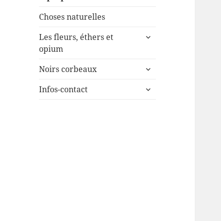
Choses naturelles
ouvrir
Les fleurs, éthers et
le
opium
sous-
ouvrir
menu
Noirs corbeaux
le
ouvrir
sous-
Infos-contact
le
menu
sous-
menu