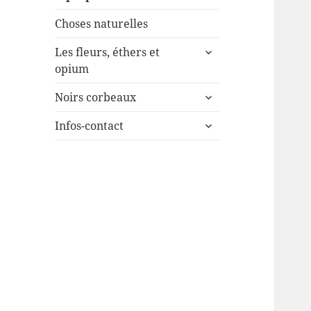
Choses naturelles
ouvrir
Les fleurs, éthers et
le
opium
sous-
ouvrir
menu
Noirs corbeaux
le
ouvrir
sous-
Infos-contact
le
menu
sous-
menu